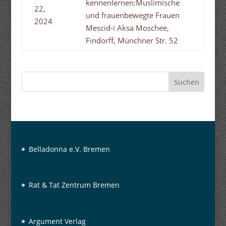
kennenlernen:Muslimische
22,
und frauenbewegte Frauen
2024
Mescid-i Aksa Moschee,
Findorff, Münchner Str. 52
Suchen
Belladonna e.V. Bremen
Rat & Tat Zentrum Bremen
Argument Verlag