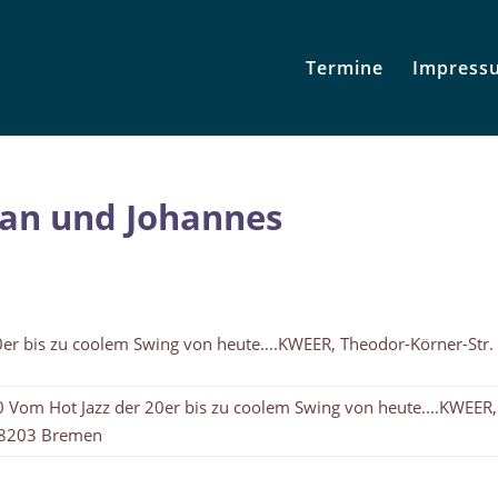
Termine
Impress
tian und Johannes
0er bis zu coolem Swing von heute….KWEER, Theodor-Körner-Str. 
0 Vom Hot Jazz der 20er bis zu coolem Swing von heute....KWEER,
 28203 Bremen