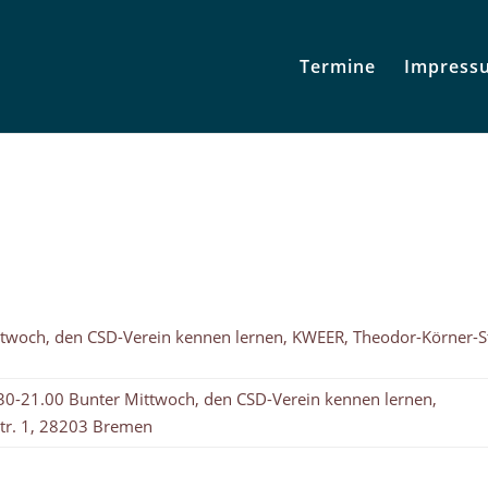
Termine
Impress
twoch, den CSD-Verein kennen lernen, KWEER, Theodor-Körner-St
0-21.00 Bunter Mittwoch, den CSD-Verein kennen lernen,
tr. 1, 28203 Bremen