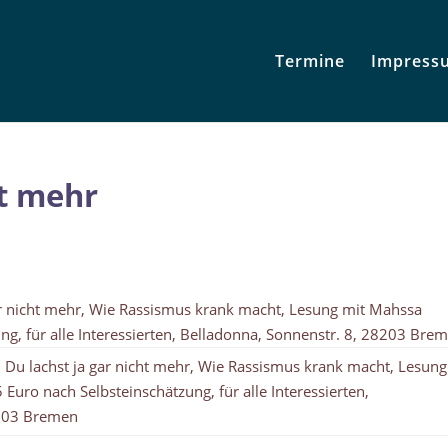
Termine
Impress
ht mehr
r nicht mehr, Wie Rassismus krank macht, Lesung mit Mahssa
ng, für alle Interessierten, Belladonna, Sonnenstr. 8, 28203 Bre
Du lachst ja gar nicht mehr, Wie Rassismus krank macht, Lesung
Euro nach Selbsteinschätzung, für alle Interessierten,
8203 Bremen