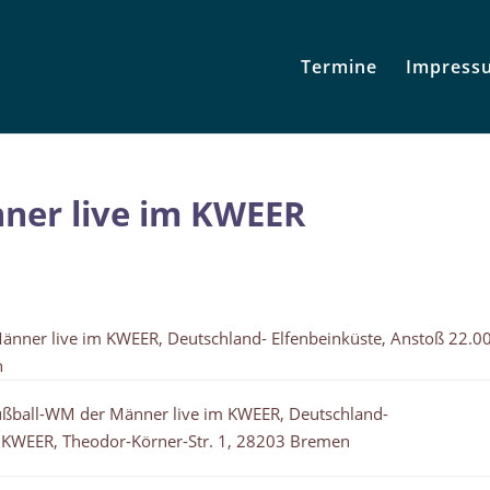
Termine
Impress
ner live im KWEER
nner live im KWEER, Deutschland- Elfenbeinküste, Anstoß 22.0
n
ßball-WM der Männer live im KWEER, Deutschland-
0 KWEER, Theodor-Körner-Str. 1, 28203 Bremen