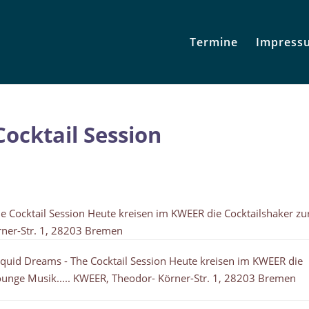
Termine
Impress
ocktail Session
e Cocktail Session Heute kreisen im KWEER die Cocktailshaker zu
ner-Str. 1, 28203 Bremen
iquid Dreams - The Cocktail Session Heute kreisen im KWEER die
ounge Musik..... KWEER, Theodor- Körner-Str. 1, 28203 Bremen