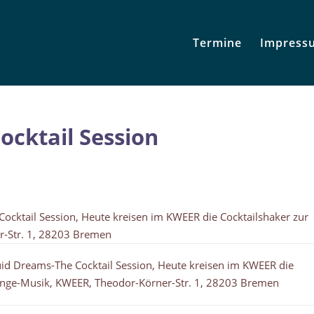
Termine
Impress
ocktail Session
ocktail Session, Heute kreisen im KWEER die Cocktailshaker zur
r-Str. 1, 28203 Bremen
uid Dreams-The Cocktail Session, Heute kreisen im KWEER die
unge-Musik, KWEER, Theodor-Körner-Str. 1, 28203 Bremen