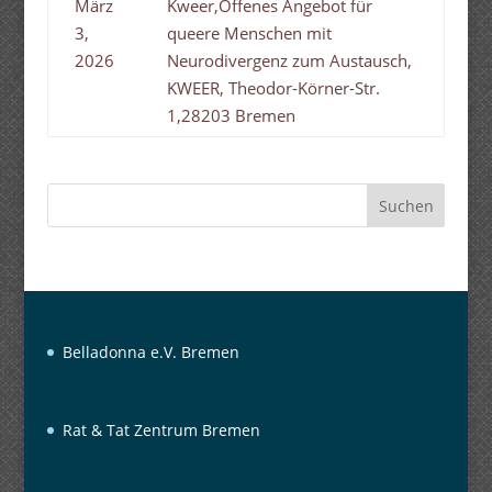
März
Kweer,Offenes Angebot für
3,
queere Menschen mit
2026
Neurodivergenz zum Austausch,
KWEER, Theodor-Körner-Str.
1,28203 Bremen
Suchen
Belladonna e.V. Bremen
Rat & Tat Zentrum Bremen