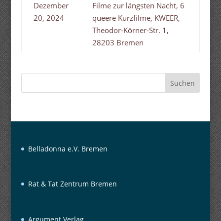
Dezember
Filme zur längsten Nacht, 6
20, 2024
queere Kurzfilme, KWEER,
Theodor-Körner-Str. 1,
28203 Bremen
Suchen
Belladonna e.V. Bremen
Rat & Tat Zentrum Bremen
Argument Verlag