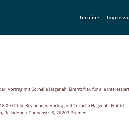
Termine
Impress
 Vortrag mit Cornelia Hagenah, Eintritt frei, für alle Interessier
.00 Ottilie Reylaender, Vortrag mit Cornelia Hagenah, Eintritt
erten, Belladonna, Sonnenstr. 8, 28203 Bremen