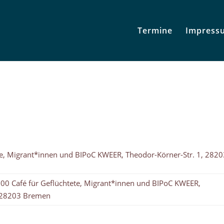
Termine
Impress
e, Migrant*innen und BIPoC KWEER, Theodor-Körner-Str. 1, 2820
00 Café für Geflüchtete, Migrant*innen und BIPoC KWEER,
, 28203 Bremen