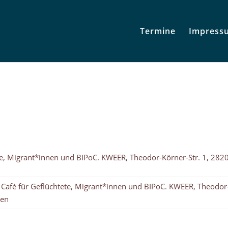
Termine
Impress
e, Migrant*innen und BIPoC. KWEER, Theodor-Körner-Str. 1, 282
Café für Geflüchtete, Migrant*innen und BIPoC. KWEER, Theodor
men