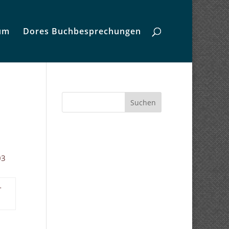
um
Dores Buchbesprechungen
Suchen
03
-