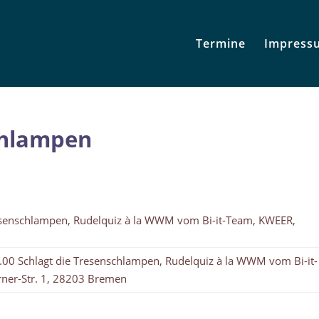
Termine
Impress
chlampen
esenschlampen, Rudelquiz à la WWM vom Bi-it-Team, KWEER,
00 Schlagt die Tresenschlampen, Rudelquiz à la WWM vom Bi-it-
ner-Str. 1, 28203 Bremen