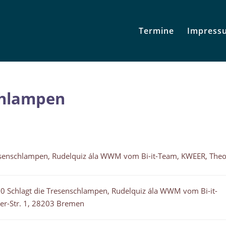
Termine
Impress
chlampen
esenschlampen, Rudelquiz ála WWM vom Bi-it-Team, KWEER, The
0 Schlagt die Tresenschlampen, Rudelquiz ála WWM vom Bi-it-
r-Str. 1, 28203 Bremen