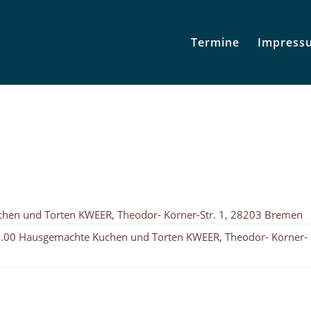
Termine
Impress
hen und Torten KWEER, Theodor- Körner-Str. 1, 28203 Bremen
.00 Hausgemachte Kuchen und Torten KWEER, Theodor- Körner-