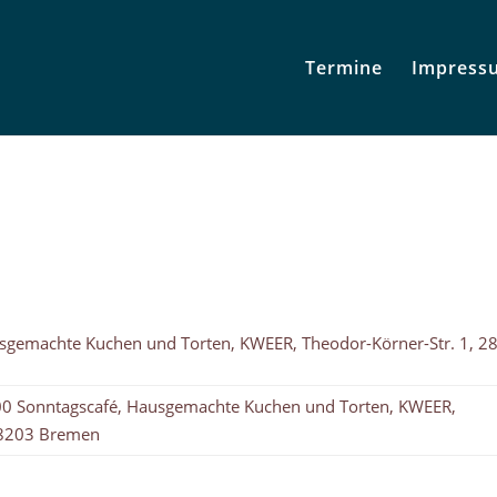
Termine
Impress
sgemachte Kuchen und Torten, KWEER, Theodor-Körner-Str. 1, 2
00 Sonntagscafé, Hausgemachte Kuchen und Torten, KWEER,
28203 Bremen